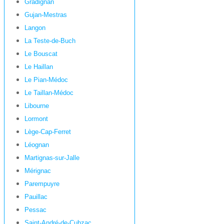
Gradignan
Gujan-Mestras
Langon
La Teste-de-Buch
Le Bouscat
Le Haillan
Le Pian-Médoc
Le Taillan-Médoc
Libourne
Lormont
Lège-Cap-Ferret
Léognan
Martignas-sur-Jalle
Mérignac
Parempuyre
Pauillac
Pessac
Saint-André-de-Cubzac