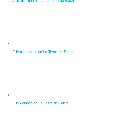
Jolie fille libertine à La Teste-de-Buch
Fille très open sur La Teste-de-Buch
Fille délurée de La Teste-de-Buch