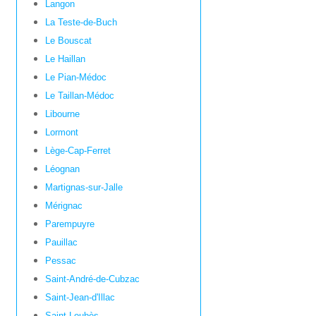
Langon
La Teste-de-Buch
Le Bouscat
Le Haillan
Le Pian-Médoc
Le Taillan-Médoc
Libourne
Lormont
Lège-Cap-Ferret
Léognan
Martignas-sur-Jalle
Mérignac
Parempuyre
Pauillac
Pessac
Saint-André-de-Cubzac
Saint-Jean-d'Illac
Saint-Loubès